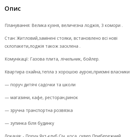
Опис
Планування: Велика кухня, величезна лоджія, 3 комори .
Стан: Житловий,замінені стояки, встановлено всі нові
склопакети,лоджія також засклена .
Комунікації: Газова плита, лічильник, бойлер.
Квартира охайна,тепла з хорошою аурою,приємні власники
— поруч дитячі садочки та школи
— магазини, кафе, ресторан,ринок
— зручна транспортна розвязка
— зупинка біля будинку
Локація: - Поруч Яхт-клуб Січ, коса, сквер Прибережний,