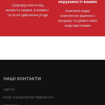
нерухомості взамін
Супровід клієнта від
момента заявки, в момент
Компанія надає
та після здійснення угоди
комплексне рішення з
продажу та купівлі нової
квартири взамін
НАШІ КОНТАКТИ
Адреса:
Email:
avangarddnepr1@gmail.com
Телефони: