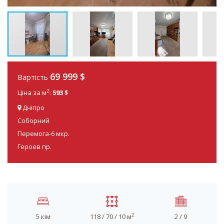
69 999
$
Вартість
2
Ціна за м
:
593 $
Дніпро
Соборний
Перемога-6 мкр.
Героев пр.
2
5 кім
118 / 70 / 10 м
2 / 9