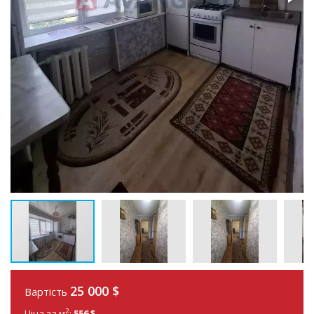
25 000
$
Вартість
2
Ціна за м
:
556 $