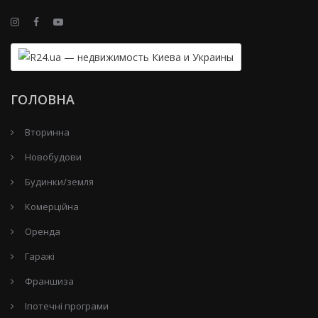
ГОЛОВНА
Вторинна
Новобудови
Будинки/земля
Комерційна
Оренда
Гаражі
Франшиза
Іпотечні програми