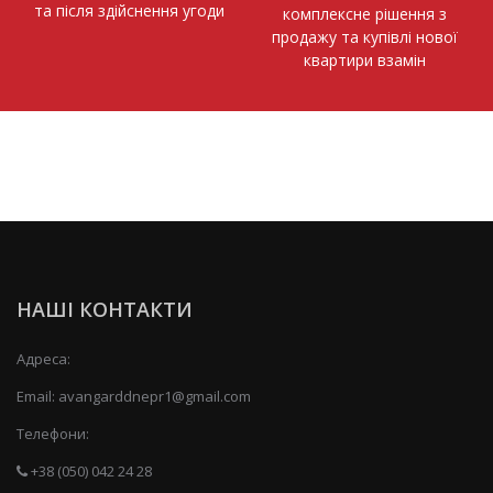
та після здійснення угоди
комплексне рішення з
продажу та купівлі нової
квартири взамін
НАШІ КОНТАКТИ
Адреса:
Email:
avangarddnepr1@gmail.com
Телефони:
+38 (050) 042 24 28