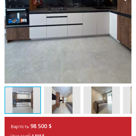
98 500
$
Вартість
2
Ціна за м
:
1 515 $