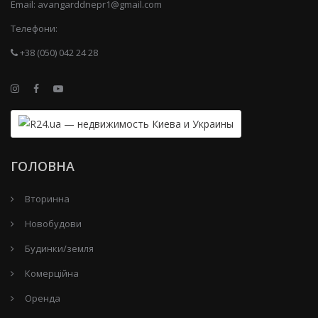
Email:
avangarddnepr1@gmail.com
Телефони:
+38 (050) 042 24 28
ГОЛОВНА
Вторинна
Новобудови
Будинки/земля
Комерційна
Оренда