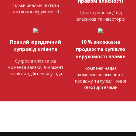
правом власності
Тільки реальні об'єкти
житлової нерухомості
Цікаві пропозиції від
власників та інвесторів
Повний юридичний
10 % знижка на
супровід клієнта
продаж та купівлю
нерухомості взамін
Супровід клієнта від
момента заявки, в момент
Компанія надає
та після здійснення угоди
комплексне рішення з
продажу та купівлі нової
квартири взамін