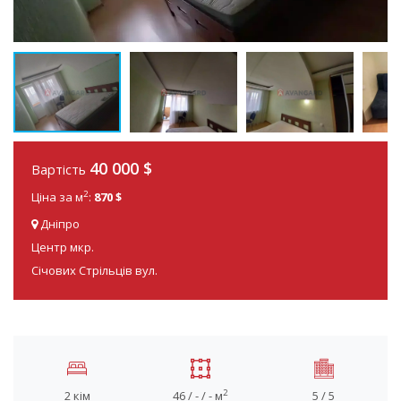
40 000
$
Вартість
2
Ціна за м
:
870 $
Дніпро
Центр мкр.
Січових Стрільців вул.
2
2 кім
46 / - / - м
5 / 5