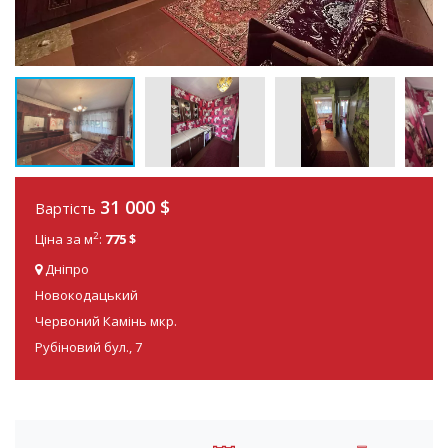
31 000
$
Вартість
2
Ціна за м
:
775 $
Дніпро
Новокодацький
Червоний Камінь мкр.
Рубіновий бул., 7