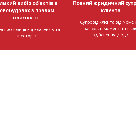
ликий вибір об'єктів в
Повний юридичний супр
овобудовах з правом
клієнта
власності
Супровід клієнта від моме
заявки, в момент та післ
ві пропозиції від власників та
здійснення угоди
інвесторів