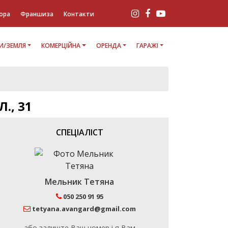
ора
Франшиза
Контакти
И/ЗЕМЛЯ
КОМЕРЦІЙНА
ОРЕНДА
ГАРАЖІ
., 31
СПЕЦІАЛІСТ
Мельник Тетяна
050 250 91 95
tetyana.avangard@gmail.com
або залиште Ваш номер і я Вам