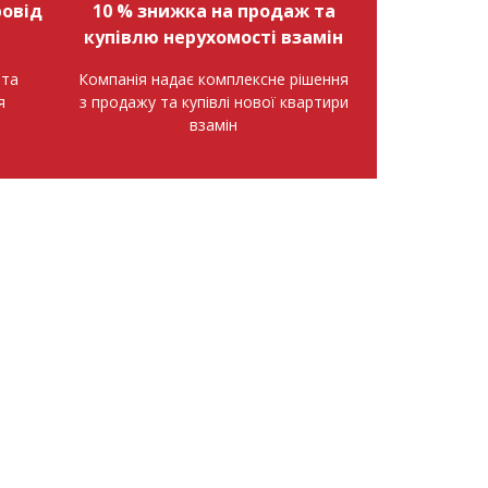
овід
10 % знижка на продаж та
купівлю нерухомості взамін
нта
Компанія надає комплексне рішення
я
з продажу та купівлі нової квартири
взамін