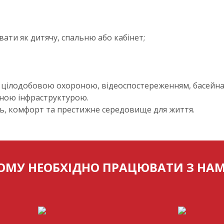
вати як дитячу, спальню або кабінет;
 з цілодобовою охороною, відеоспостереженням, басей
сною інфраструктурою.
ість, комфорт та престижне середовище для життя.
ОМУ НЕОБХІДНО ПРАЦЮВАТИ З НА