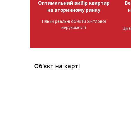
Оптимальний вибір квартир
Ве
на вторинному ринку
н
Тільки реальні об'єкти житлової
нерухомості
Ціка
Об'єкт на карті