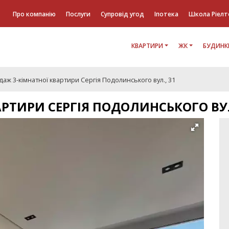
Про компанію
Послуги
Супровід угод
Іпотека
Школа Ріелт
КВАРТИРИ
ЖК
БУДИНК
аж 3-кімнатної квартири Сергія Подолинського вул., 31
РТИРИ СЕРГІЯ ПОДОЛИНСЬКОГО ВУЛ