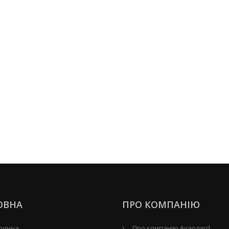
ОВНА
ПРО КОМПАНІЮ
ринна
Про компанію Avangard