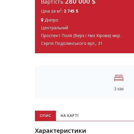
280 000
$
Вартість
2
Ціна за м
:
2 745 $
Дніпро
Центральний
Проспект Поля (Верх і Низ Кірова) мкр.
Сергія Подолинського вул., 31
3 кім
ОПИС
НА КАРТІ
Характеристики