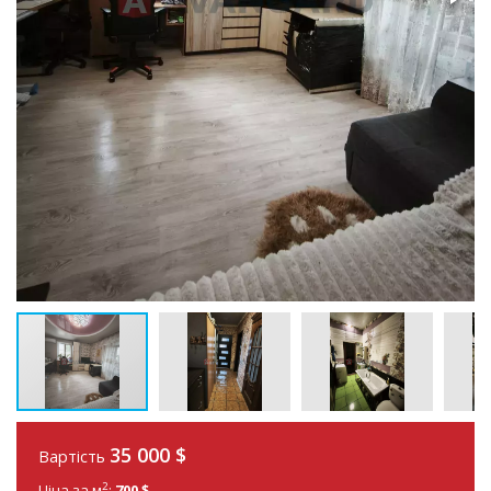
35 000
$
Вартість
2
Ціна за м
:
700 $