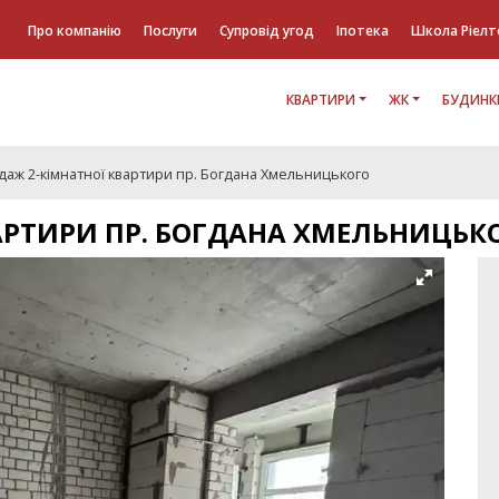
Про компанію
Послуги
Супровід угод
Іпотека
Школа Ріелт
КВАРТИРИ
ЖК
БУДИНК
даж 2-кімнатної квартири пр. Богдана Хмельницького
АРТИРИ ПР. БОГДАНА ХМЕЛЬНИЦЬК