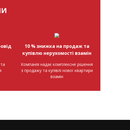
МИ
овід
10 % знижка на продаж та
купівлю нерухомості взамін
нта
Компанія надає комплексне рішення
я
з продажу та купівлі нової квартири
взамін