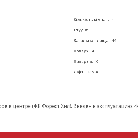
Кількість кімнат:
2
Студія:
-
Загальна площа:
44
Поверх:
4
Поверхів:
8
Ліфт:
немає
е в центре (ЖК Форест Хил). Введен в эксплуатацию. 4/