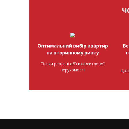
Ч
Оптимальний вибір квартир
Ве
на вторинному ринку
н
Тільки реальні об'єкти житлової
нерухомості
Ціка