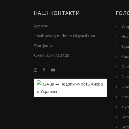
НАШІ КОНТАКТИ
ГОЛ
Адреса:
Вто
Email:
avangarddnepr1@gmail.com
Нов
Телефони:
Буд
+38 (050) 042 24 28
Ком
Оре
Гар
Фра
Іпо
Жур
Пос
Пос