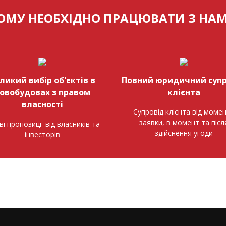
ОМУ НЕОБХІДНО ПРАЦЮВАТИ З НА
ликий вибір об'єктів в
Повний юридичний супр
овобудовах з правом
клієнта
власності
Супровід клієнта від моме
заявки, в момент та післ
ві пропозиції від власників та
здійснення угоди
інвесторів