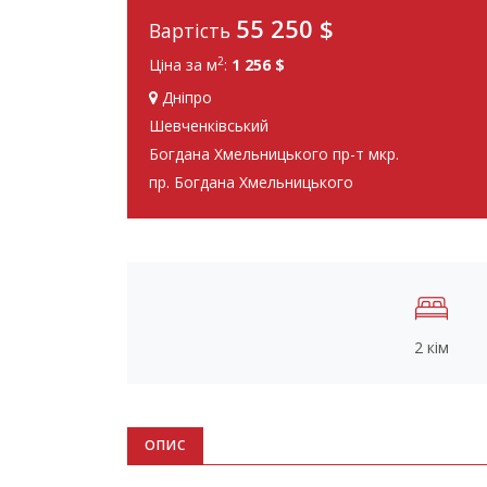
55 250
$
Вартість
2
Ціна за м
:
1 256 $
Дніпро
Шевченківський
Богдана Хмельницького пр-т мкр.
пр. Богдана Хмельницького
2 кім
ОПИС