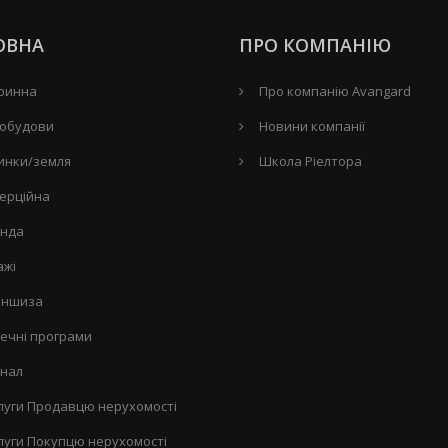
ОВНА
ПРО КОМПАНІЮ
ринна
Про компанію Avangard
обудови
Новини компанії
инки/земля
Школа Ріелтора
ерційна
нда
ажі
ншиза
течні програми
нал
луги Продавцю нерухомості
луги Покупцю нерухомості