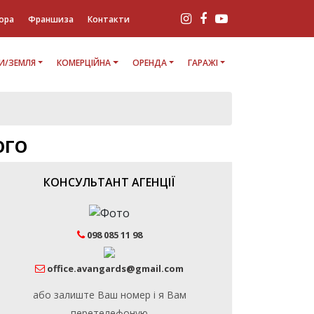
ора
Франшиза
Контакти
И/ЗЕМЛЯ
КОМЕРЦІЙНА
ОРЕНДА
ГАРАЖІ
ОГО
КОНСУЛЬТАНТ АГЕНЦІЇ
098 085 11 98
office.avangards@gmail.com
або залиште Ваш номер і я Вам
перетелефоную