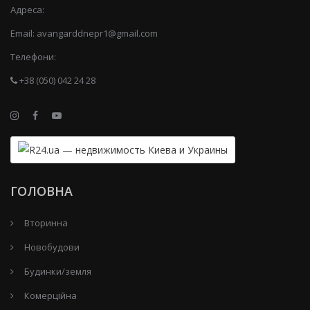
Адреса:
Email:
avangarddnepr1@gmail.com
Телефони:
+38 (050) 042 24 28
ГОЛОВНА
Вторинна
Новобудови
Будинки/земля
Комерційна