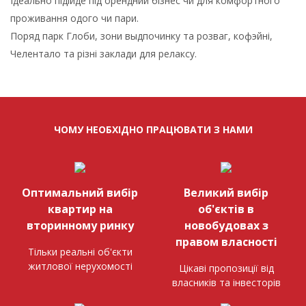
Ідеально підійде під орендний бізнес чи для комфортного
проживання одого чи пари.
Поряд парк Глоби, зони выдпочинку та розваг, кофэйні,
Челентало та різні заклади для релаксу.
ЧОМУ НЕОБХІДНО ПРАЦЮВАТИ З НАМИ
Оптимальний вибір
Великий вибір
квартир на
об'єктів в
вторинному ринку
новобудовах з
правом власності
Тільки реальні об'єкти
житлової нерухомості
Цікаві пропозиції від
власників та інвесторів