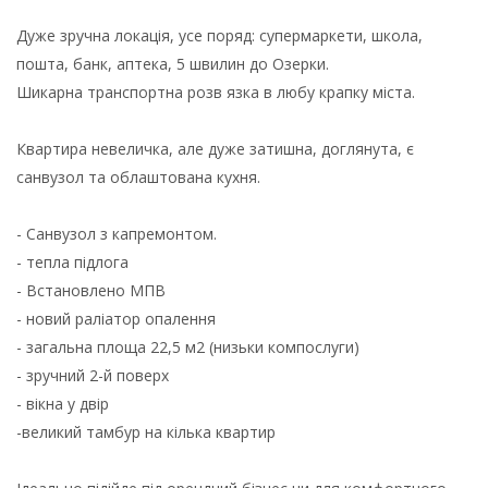
Дуже зручна локація, усе поряд: супермаркети, школа,
пошта, банк, аптека, 5 швилин до Озерки.
Шикарна транспортна розв язка в любу крапку міста.
Квартира невеличка, але дуже затишна, доглянута, є
санвузол та облаштована кухня.
- Санвузол з капремонтом.
- тепла підлога
- Встановлено МПВ
- новий раліатор опалення
- загальна площа 22,5 м2 (низьки компослуги)
- зручний 2-й поверх
- вікна у двір
-великий тамбур на кілька квартир