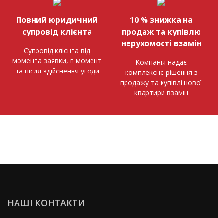
Повний юридичний
10 % знижка на
супровід клієнта
продаж та купівлю
нерухомості взамін
Супровід клієнта від
момента заявки, в момент
Компанія надає
та після здійснення угоди
комплексне рішення з
продажу та купівлі нової
квартири взамін
НАШІ КОНТАКТИ