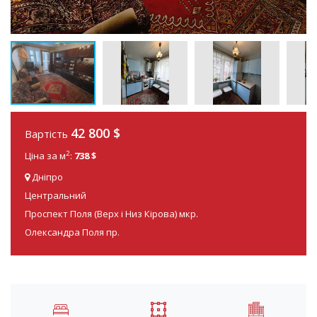
42 800
$
Вартість
2
Ціна за м
:
738 $
Дніпро
Центральний
Проспект Поля (Верх і Низ Кірова) мкр.
Олександра Поля пр.