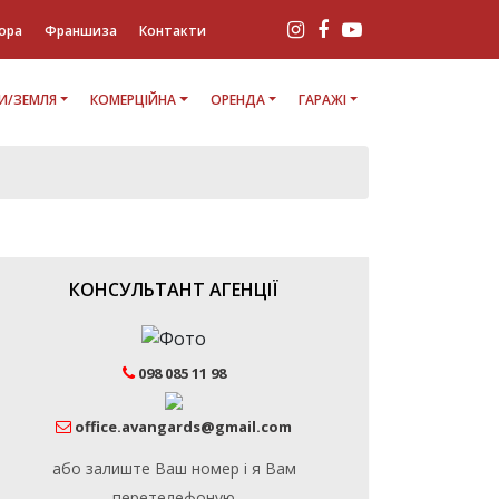
ора
Франшиза
Контакти
И/ЗЕМЛЯ
КОМЕРЦІЙНА
ОРЕНДА
ГАРАЖІ
КОНСУЛЬТАНТ АГЕНЦІЇ
098 085 11 98
office.avangards@gmail.com
або залиште Ваш номер і я Вам
перетелефоную