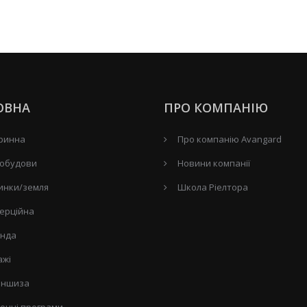
ОВНА
ПРО КОМПАНІЮ
ринна
Про компанію Avangard
обудови
Новини компанії
инки/земля
Школа Ріелтора
ерційна
нда
ажі
ншиза