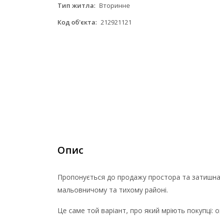
Тип житла:
Вторинне
Код об'єкта:
212921121
Опис
Пропонується до продажу простора та затишна
мальовничому та тихому районі.
Це саме той варіант, про який мріють покупці: 