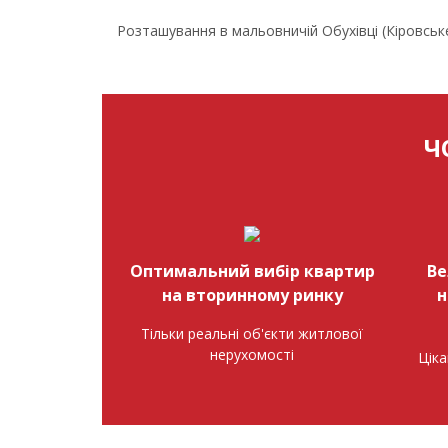
Розташування в мальовничій Обухівці (Кіровське) 
Ч
Оптимальний вибір квартир
Ве
на вторинному ринку
н
Тільки реальні об'єкти житлової
нерухомості
Ціка