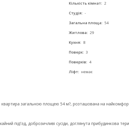
Кількість кімнат:
2
Студія:
-
Загальна площа:
54
Житлова:
29
Кухня:
8
Поверх:
3
Поверхів:
4
Ліфт:
немає
 квартира загальною площею 54 м?, розташована на найкомфорт
охайний під’їзд, доброзичливі сусіди, доглянута прибудинкова те