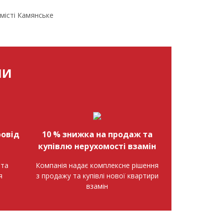
 місті Камянське
МИ
овід
10 % знижка на продаж та
купівлю нерухомості взамін
нта
Компанія надає комплексне рішення
я
з продажу та купівлі нової квартири
взамін