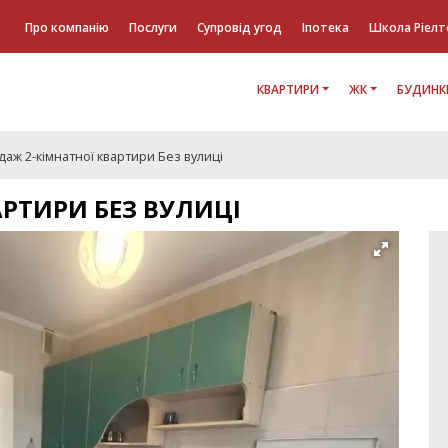
Про компанію
Послуги
Супровід угод
Іпотека
Школа Ріелт
КВАРТИРИ
ЖК
БУДИНК
аж 2-кімнатної квартири Без вулиці
АРТИРИ БЕЗ ВУЛИЦІ