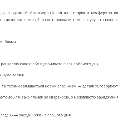
в єдиній гармонійній кольоровій гамі, що створює атмосферу за
 що дозволяє самостійно контролювати температуру та значно 
 меблями;
 ранковою кавою або відпочивати після робочого дня;
а шумоізоляції.
 та техніки залишається новим власникам — деталі обговорюють
втомобіля, закріплений за квартирою, з можливістю заряджання
ладень — заходь і живи з першого дня!