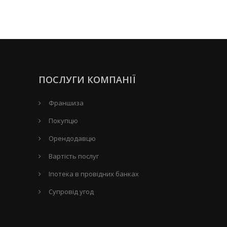
ПОСЛУГИ КОМПАНІЇ
Франшиза
Покупцю
Орендодавцю
Вартість послуг
Іпотека в провідних банках
Супровід угод