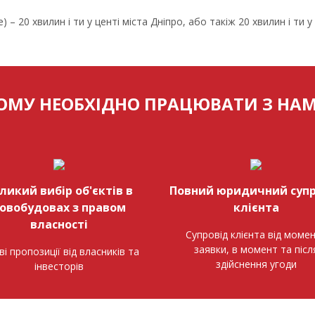
– 20 хвилин і ти у центі міста Дніпро, або такіж 20 хвилин і ти у
ОМУ НЕОБХІДНО ПРАЦЮВАТИ З НА
ликий вибір об'єктів в
Повний юридичний супр
овобудовах з правом
клієнта
власності
Супровід клієнта від моме
заявки, в момент та післ
ві пропозиції від власників та
здійснення угоди
інвесторів