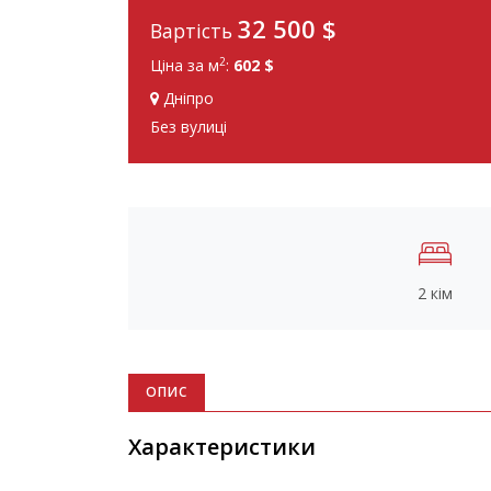
32 500
$
Вартість
2
Ціна за м
:
602 $
Дніпро
Без вулиці
2 кім
ОПИС
Характеристики