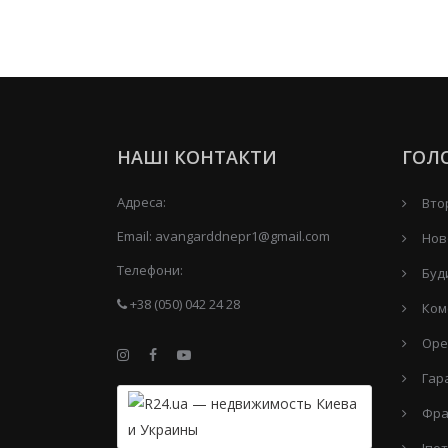
НАШІ КОНТАКТИ
ГОЛ
Адреса:
Вто
Email:
avangarddnepr1@gmail.com
Нов
Телефони:
Буд
+38 (050) 042 24 28
Ком
Оре
Гар
Фра