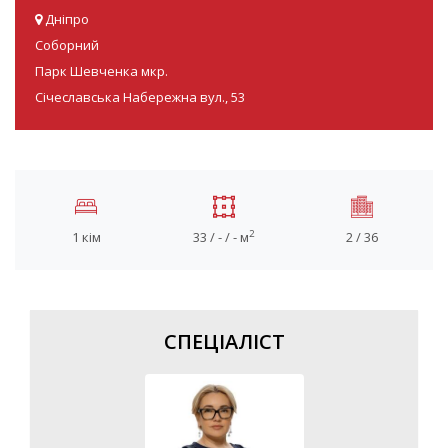
Дніпро
Соборний
Парк Шевченка мкр.
Січеславська Набережна вул., 53
2
1 кім
33 / - / - м
2 / 36
СПЕЦІАЛІСТ