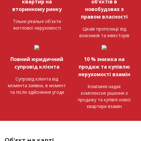
квартир на
об'єктів в
вторинному ринку
новобудовах з
правом власності
Тільки реальні об'єкти
житлової нерухомості
Цікаві пропозиції від
власників та інвесторів
Повний юридичний
10 % знижка на
супровід клієнта
продаж та купівлю
нерухомості взамін
Супровід клієнта від
момента заявки, в момент
Компанія надає
та після здійснення угоди
комплексне рішення з
продажу та купівлі нової
квартири взамін
Об'єкт на карті