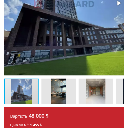
48 000
$
Вартість
2
Ціна за м
:
1 455 $