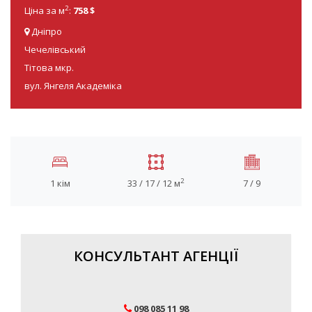
2
Ціна за м
:
758 $
Дніпро
Чечелівський
Тітова мкр.
вул. Янгеля Академіка
2
1 кім
33 / 17 / 12 м
7 / 9
КОНСУЛЬТАНТ АГЕНЦІЇ
098 085 11 98