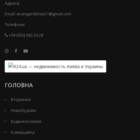
Адреса:
Email:
avangarddnepr1@gmail.com
Телефони:
+38 (050) 042 24 28
ГОЛОВНА
Вторинна
Новобудови
Будинки/земля
Комерційна