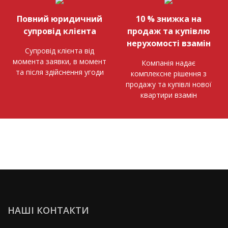
Повний юридичний
10 % знижка на
супровід клієнта
продаж та купівлю
нерухомості взамін
Супровід клієнта від
момента заявки, в момент
Компанія надає
та після здійснення угоди
комплексне рішення з
продажу та купівлі нової
квартири взамін
НАШІ КОНТАКТИ