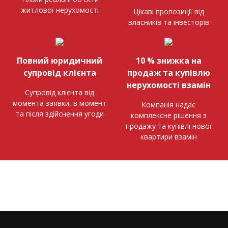
житлової нерухомості
Цікаві пропозиції від
власників та інвесторів
Повний юридичний
10 % знижка на
супровід клієнта
продаж та купівлю
нерухомості взамін
Супровід клієнта від
момента заявки, в момент
Компанія надає
та після здійснення угоди
комплексне рішення з
продажу та купівлі нової
квартири взамін