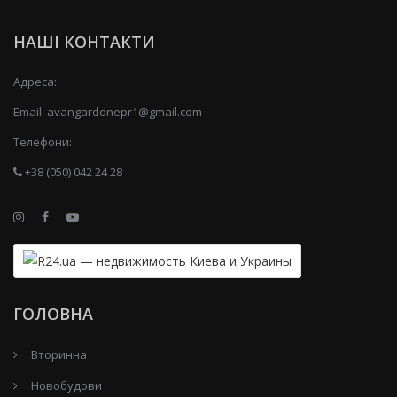
НАШІ КОНТАКТИ
Адреса:
Email:
avangarddnepr1@gmail.com
Телефони:
+38 (050) 042 24 28
ГОЛОВНА
Вторинна
Новобудови