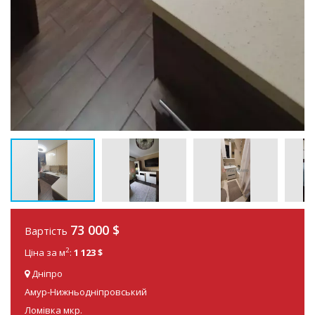
73 000
$
Вартість
2
Ціна за м
:
1 123 $
Дніпро
Амур-Нижньодніпровський
Ломівка мкр.