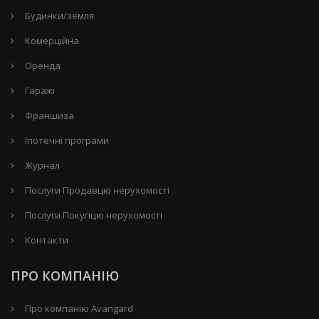
Будинки/земля
Комерційна
Оренда
Гаражі
Франшиза
Іпотечні програми
Журнал
Послуги Продавцю нерухомості
Послуги Покупцю нерухомості
Контакти
ПРО КОМПАНІЮ
Про компанію Avangard