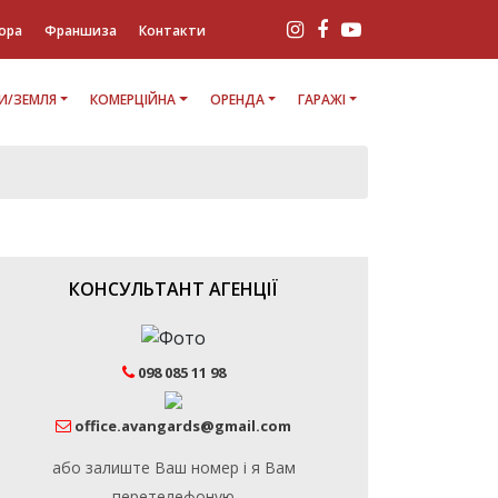
ора
Франшиза
Контакти
И/ЗЕМЛЯ
КОМЕРЦІЙНА
ОРЕНДА
ГАРАЖІ
КОНСУЛЬТАНТ АГЕНЦІЇ
098 085 11 98
office.avangards@gmail.com
або залиште Ваш номер і я Вам
перетелефоную