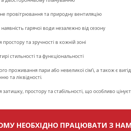
 та двосторонньому плануванню
рне провітрювання та природну вентиляцію
 наявність гарячої води незалежно від сезону
 простору та зручності в кожній зоні
ртирі стильності та функціональності
о проживання пари або невеликої сім’ї, а також є вигід
ню та ліквідності.
затишку, простору та стабільності, що особливо цінуєть
ОМУ НЕОБХІДНО ПРАЦЮВАТИ З НА