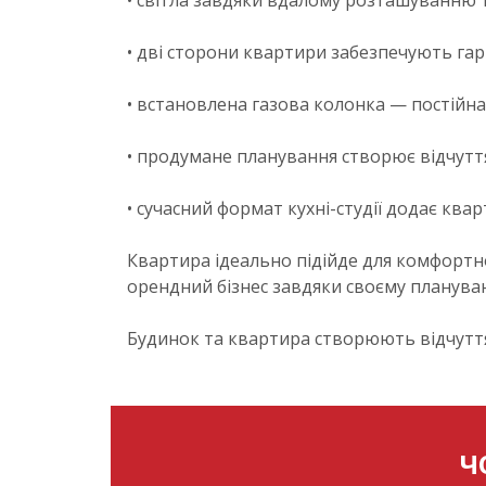
• світла завдяки вдалому розташуванню
• дві сторони квартири забезпечують га
• встановлена газова колонка — постійна
• продумане планування створює відчуття
• сучасний формат кухні-студії додає ква
Квартира ідеально підійде для комфортног
орендний бізнес завдяки своєму плануван
Будинок та квартира створюють відчуття 
Ч