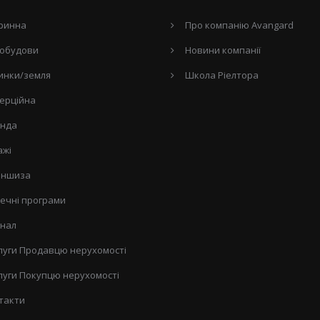
ринна
Про компанію Avangard
обудови
Новини компанії
инки/земля
Школа Ріелтора
ерційна
нда
ажі
ншиза
течні програми
нал
луги Продавцю нерухомості
луги Покупцю нерухомості
такти