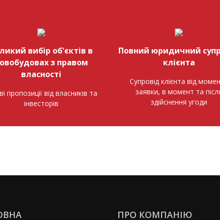
ликий вибір об'єктів в
Повний юридичний супр
овобудовах з правом
клієнта
власності
Супровід клієнта від моме
заявки, в момент та післ
ві пропозиції від власників та
здійснення угоди
інвесторів
ОВНА
ПРО КОМПАНІЮ