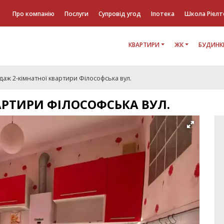
Про компанію
Послуги
Супровід угод
Іпотека
Школа Ріелт
КВАРТИРИ
ЖК
БУДИНК
аж 2-кімнатної квартири Філософська вул.
АРТИРИ ФІЛОСОФСЬКА ВУЛ.