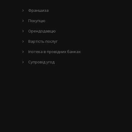
Франшиза
Покупцю
Орендодавцю
Вартість послуг
Іпотека в провідних банках
Супровід угод