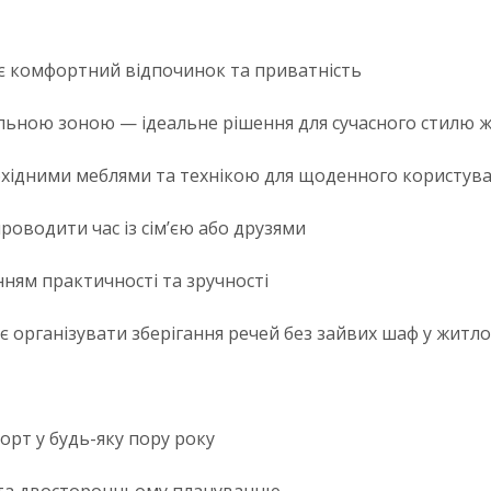
є комфортний відпочинок та приватність
тальною зоною — ідеальне рішення для сучасного стилю 
обхідними меблями та технікою для щоденного користув
роводити час із сім’єю або друзями
нням практичності та зручності
яє організувати зберігання речей без зайвих шаф у житл
орт у будь-яку пору року