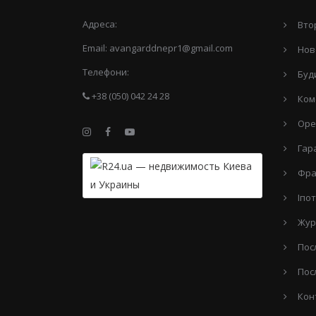
Адреса:
Вто
Email:
avangarddnepr1@gmail.com
Нов
Телефони:
Буд
+38 (050) 042 24 28
Ком
Оре
Гар
Фра
Іпо
Жур
Пос
Пос
Кон