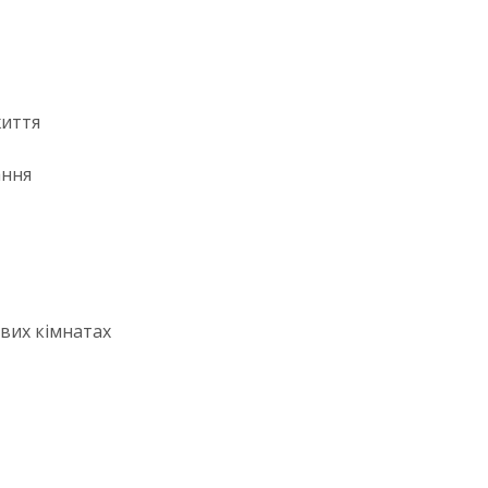
життя
ання
ових кімнатах