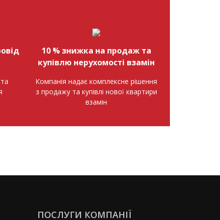
овід
10 % знижка на продаж та
купівлю нерухомості взамін
нта
Компанія надає комплексне рішення
я
з продажу та купівлі нової квартири
взамін
ПОСЛУГИ КОМПАНІЇ