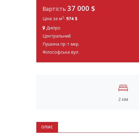
37 000
$
Вартість
2
Ціна за м
:
974 $
Дніпро
Центральний
Пушкіна пр-т мкр.
Філософська вул.
2 кім
ОПИС