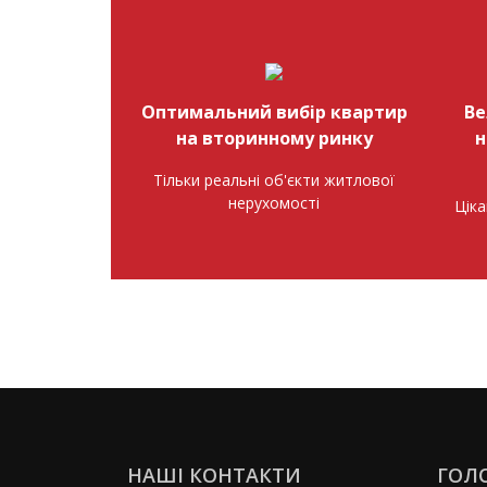
Оптимальний вибір квартир
Ве
на вторинному ринку
н
Тільки реальні об'єкти житлової
нерухомості
Ціка
НАШІ КОНТАКТИ
ГОЛ