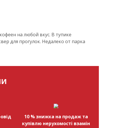
кофеен на любой вкус. В тупике
вер для прогулок. Недалеко от парка
МИ
овід
10 % знижка на продаж та
купівлю нерухомості взамін