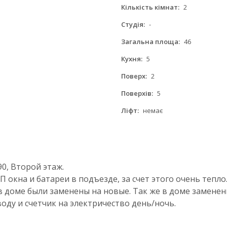
Кількість кімнат:
2
Студія:
-
Загальна площа:
46
Кухня:
5
Поверх:
2
Поверхів:
5
Ліфт:
немає
0, Второй этаж.
П окна и батареи в подъезде, за счет этого очень тепл
 доме были заменены на новые. Так же в доме заменен
воду и счетчик на электричество день/ночь.