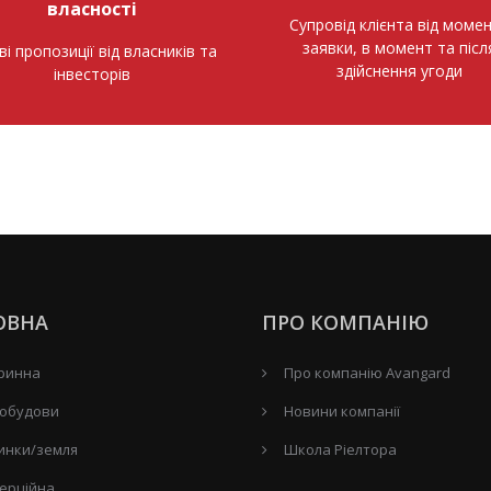
власності
Супровід клієнта від моме
заявки, в момент та післ
ві пропозиції від власників та
здійснення угоди
інвесторів
ОВНА
ПРО КОМПАНІЮ
ринна
Про компанію Avangard
обудови
Новини компанії
инки/земля
Школа Ріелтора
ерційна