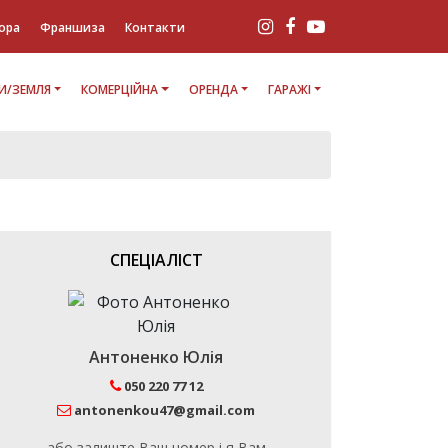
ора
Франшиза
Контакти
И/ЗЕМЛЯ
КОМЕРЦІЙНА
ОРЕНДА
ГАРАЖІ
СПЕЦІАЛІСТ
Антоненко Юлія
050 220 77 12
antonenkou47@gmail.com
або залиште Ваш номер і я Вам