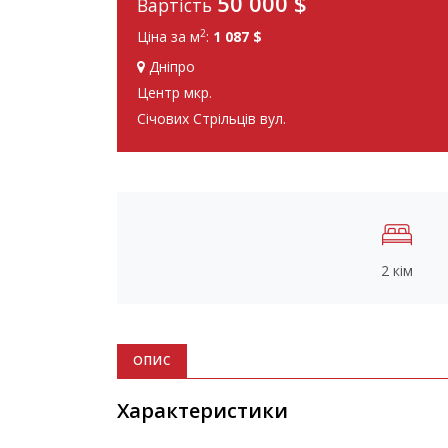
50 000
$
Вартість
2
Ціна за м
:
1 087 $
Дніпро
Центр мкр.
Січових Стрільців вул.
2 кім
ОПИС
Характеристики