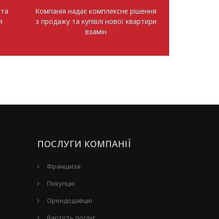
нта
Компанія надає комплексне рішення
я
з продажу та купівлі нової квартири
взамін
ПОСЛУГИ КОМПАНІЇ
Франшиза
Покупцю
Орендодавцю
Вартість послуг