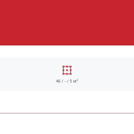
2
46 / - / 5 м