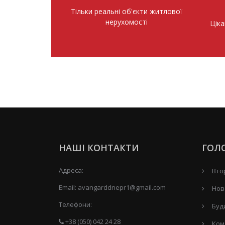
Тільки реальні об'єкти житлової
нерухомості
Ціка
НАШІ КОНТАКТИ
ГОЛ
Адреса:
Вто
Email:
avangarddnepr1@gmail.com
Нов
Телефони:
Буд
+38 (050) 042 24 28
Ком