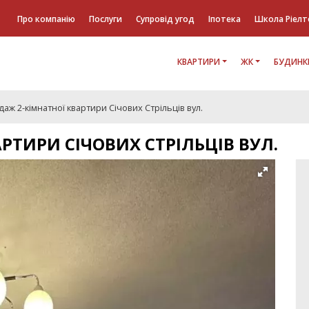
Про компанію
Послуги
Супровід угод
Іпотека
Школа Ріелт
КВАРТИРИ
ЖК
БУДИНК
аж 2-кімнатної квартири Січових Стрільців вул.
РТИРИ СІЧОВИХ СТРІЛЬЦІВ ВУЛ.