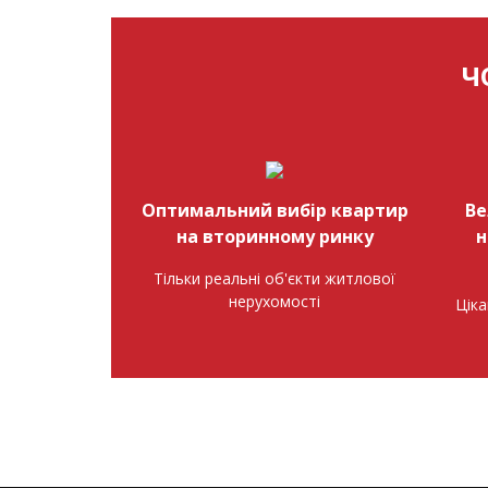
Ч
Оптимальний вибір квартир
Ве
на вторинному ринку
н
Тільки реальні об'єкти житлової
нерухомості
Ціка