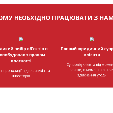
ОМУ НЕОБХІДНО ПРАЦЮВАТИ З НА
ликий вибір об'єктів в
Повний юридичний супр
овобудовах з правом
клієнта
власності
Супровід клієнта від моме
заявки, в момент та післ
ві пропозиції від власників та
здійснення угоди
інвесторів