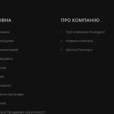
ОВНА
ПРО КОМПАНІЮ
ринна
Про компанію Avangard
обудови
Новини компанії
инки/земля
Школа Ріелтора
ерційна
нда
ажі
ншиза
течні програми
нал
луги Продавцю нерухомості