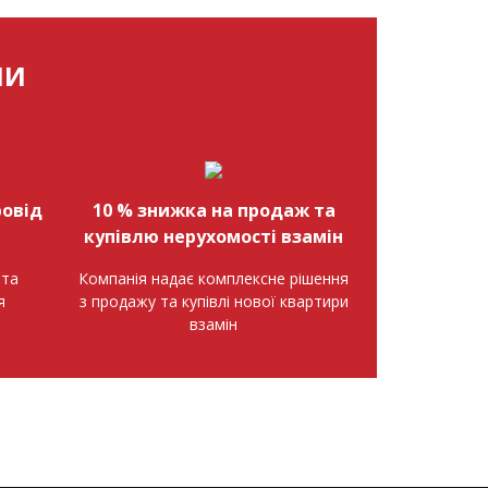
МИ
овід
10 % знижка на продаж та
купівлю нерухомості взамін
нта
Компанія надає комплексне рішення
я
з продажу та купівлі нової квартири
взамін