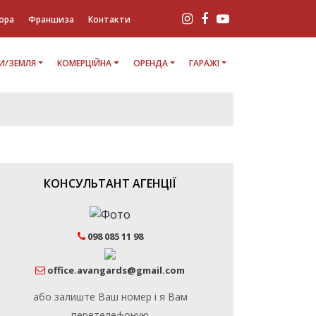
ора
Франшиза
Контакти
И/ЗЕМЛЯ
КОМЕРЦІЙНА
ОРЕНДА
ГАРАЖІ
КОНСУЛЬТАНТ АГЕНЦІЇ
098 085 11 98
office.avangards@gmail.com
або залиште Ваш номер і я Вам
перетелефоную