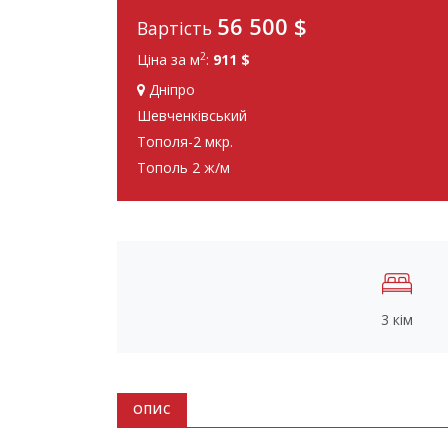
56 500
$
Вартість
2
Ціна за м
:
911 $
Дніпро
Шевченківський
Тополя-2 мкр.
Тополь 2 ж/м
3 кім
ОПИС