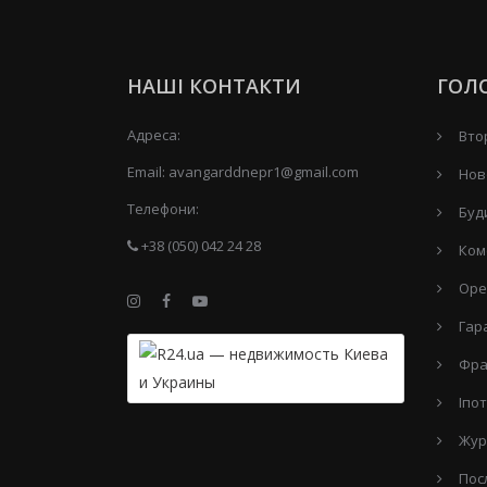
НАШІ КОНТАКТИ
ГОЛ
Адреса:
Вто
Email:
avangarddnepr1@gmail.com
Нов
Телефони:
Буд
+38 (050) 042 24 28
Ком
Оре
Гар
Фра
Іпо
Жур
Пос