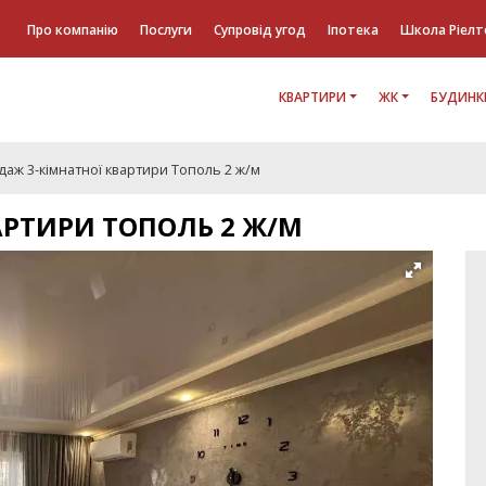
Про компанію
Послуги
Супровід угод
Іпотека
Школа Ріелт
КВАРТИРИ
ЖК
БУДИНК
аж 3-кімнатної квартири Тополь 2 ж/м
АРТИРИ ТОПОЛЬ 2 Ж/М