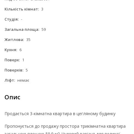
Кількість кімнат:
3
Студія:
-
Загальна площа:
59
Житлова:
35
Кухня:
6
Поверх:
1
Поверхів:
5
Ліфт:
немає
Опис
Продається 3-кімнатна квартира в цегляному будинку
Пропонується до продажу простора трикімнатна квартира
загальною площею 59.9 м?. Чудовий варіант для великої