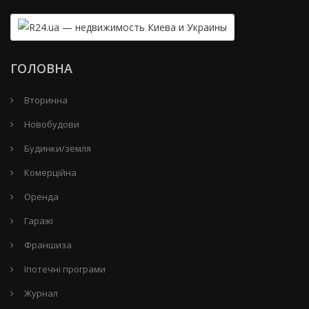
ГОЛОВНА
Вторинна
Новобудови
Будинки/земля
Комерційна
Оренда
Гаражі
Франшиза
Іпотечні програми
Журнал