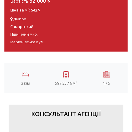
32 000
$
Вартість
2
Ціна за м
:
542 $
Дніпро
Самарський
Північний мкр.
Іларіонівська вул.
2
3 кім
59 / 35 / 6 м
1 / 5
КОНСУЛЬТАНТ АГЕНЦІЇ