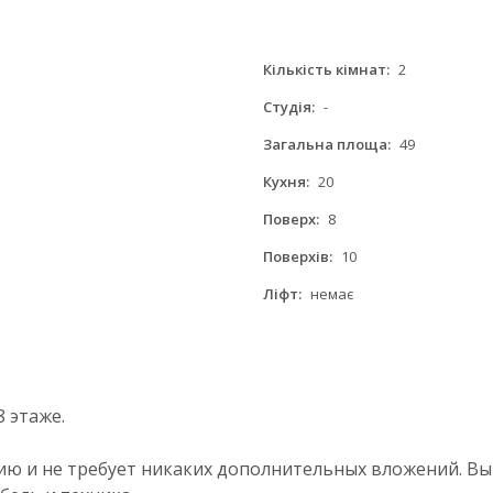
Кількість кімнат:
2
Студія:
-
Загальна площа:
49
Кухня:
20
Поверх:
8
Поверхів:
10
Ліфт:
немає
 этаже.
ию и не требует никаких дополнительных вложений. В