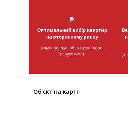
Оптимальний вибір квартир
Ве
на вторинному ринку
н
Тільки реальні об'єкти житлової
нерухомості
Ціка
Об'єкт на карті