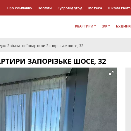
Про компанію
Послуги
Супровід угод
Іпотека
Школа Ріелт
КВАРТИРИ
ЖК
БУДИНК
аж 2-кімнатної квартири Запорізьке шосе, 32
РТИРИ ЗАПОРІЗЬКЕ ШОСЕ, 32