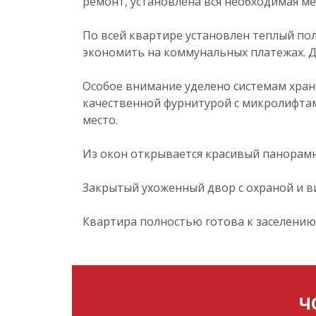
ремонт, установлена вся необходимая ме
По всей квартире установлен теплый по
экономить на коммунальных платежах. Д
Особое внимание уделено системам хран
качественной фурнитурой с микролифта
место.
Из окон открывается красивый панорамн
Закрытый ухоженный двор с охраной и в
Квартира полностью готова к заселению 
Ч