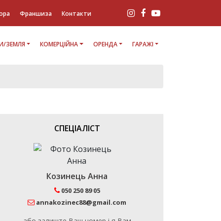
ора
Франшиза
Контакти
И/ЗЕМЛЯ
КОМЕРЦІЙНА
ОРЕНДА
ГАРАЖІ
СПЕЦІАЛІСТ
Козинець Анна
050 250 89 05
annakozinec88@gmail.com
або залиште Ваш номер і я Вам