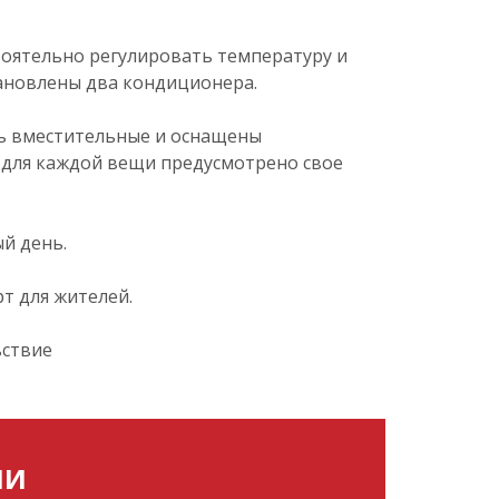
тоятельно регулировать температуру и
ановлены два кондиционера.
нь вместительные и оснащены
 для каждой вещи предусмотрено свое
й день.
т для жителей.
ьствие
МИ