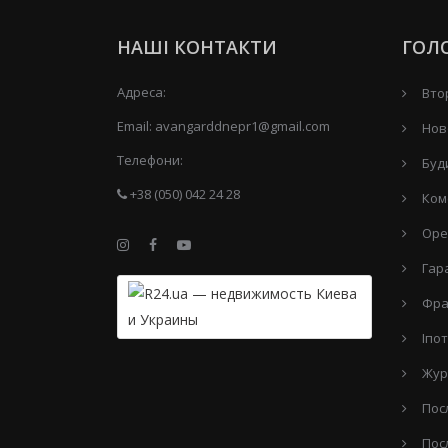
НАШІ КОНТАКТИ
ГОЛ
Адреса:
Вто
Email:
avangarddnepr1@gmail.com
Нов
Телефони:
Буд
+38 (050) 042 24 28
Ком
Оре
Гар
Фра
Іпо
Жур
Пос
Пос