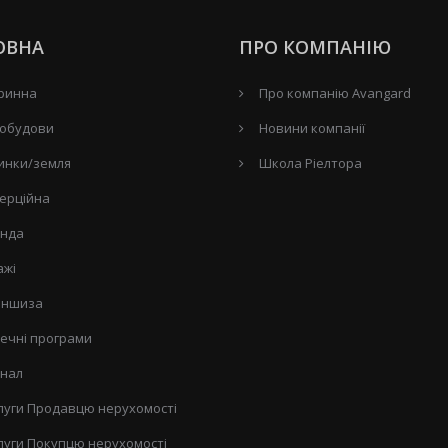
ОВНА
ПРО КОМПАНІЮ
ринна
Про компанію Avangard
обудови
Новини компанії
инки/земля
Школа Ріелтора
ерційна
нда
ажі
ншиза
течні програми
нал
луги Продавцю нерухомості
луги Покупцю нерухомості