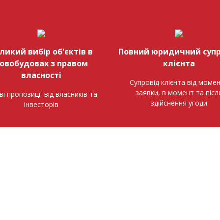
ликий вибір об'єктів в
Повний юридичний супр
овобудовах з правом
клієнта
власності
Супровід клієнта від моме
заявки, в момент та післ
ві пропозиції від власників та
здійснення угоди
інвесторів