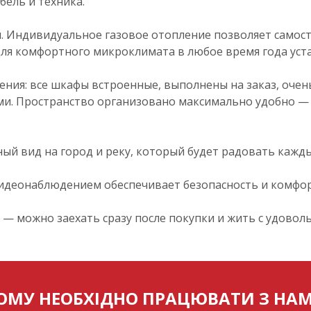
бель и техника.
л. Индивидуальное газовое отопление позволяет самос
ля комфортного микроклимата в любое время года уст
ения: все шкафы встроенные, выполнены на заказ, оче
ми. Пространство организовано максимально удобно —
ый вид на город и реку, который будет радовать кажды
идеонаблюдением обеспечивает безопасность и комфор
— можно заехать сразу после покупки и жить с удовол
ОМУ НЕОБХІДНО ПРАЦЮВАТИ З НА