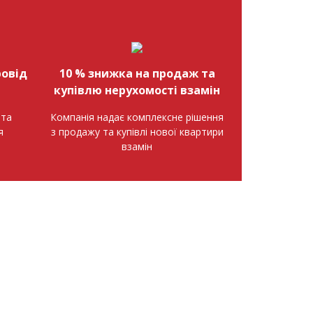
овід
10 % знижка на продаж та
купівлю нерухомості взамін
нта
Компанія надає комплексне рішення
я
з продажу та купівлі нової квартири
взамін