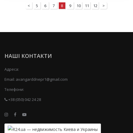
<
5
6
7
8
9
10
11
12
>
НАШІ КОНТАКТИ
Адреса:
Email:
avangarddnepr1@gmail.com
Телефони:
+38 (050) 042 24 28