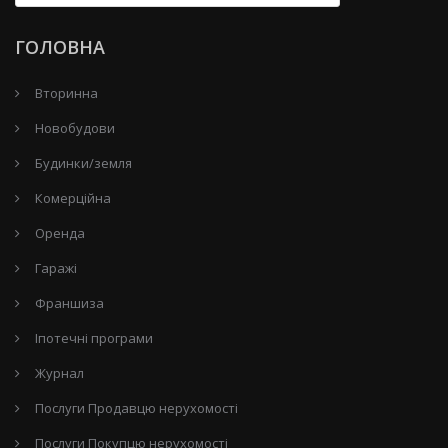
ГОЛОВНА
Вторинна
Новобудови
Будинки/земля
Комерційна
Оренда
Гаражі
Франшиза
Іпотечні програми
Журнал
Послуги Продавцю нерухомості
Послуги Покупцю нерухомості