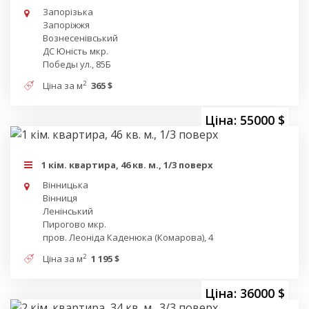
Запорізька
Запоріжжя
Вознесенівський
ДС Юність мкр.
Победы ул., 85Б
2
Ціна за м
365 $
Ціна: 55000 $
1 кім. квартира, 46 кв. м., 1/3 поверх
Вінницька
Вінниця
Ленінський
Пирогово мкр.
пров. Леоніда Каденюка (Комарова), 4
2
Ціна за м
1 195 $
Ціна: 36000 $