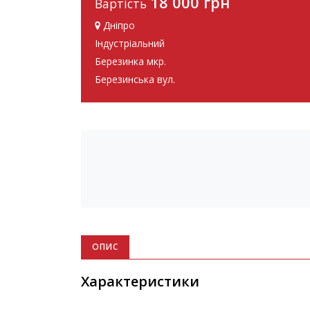
18 000 грн
Вартість
Дніпро
Індустріальний
Березинка мкр.
Березинська вул.
ОПИС
Характеристики