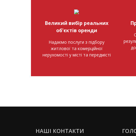
Великий вибір реальних
П
об'єктів оренди
О
резул
Надаємо послуги з підбору
до
житлової та комерційної
нерухомості у місті та передмісті
НАШІ КОНТАКТИ
ГОЛ