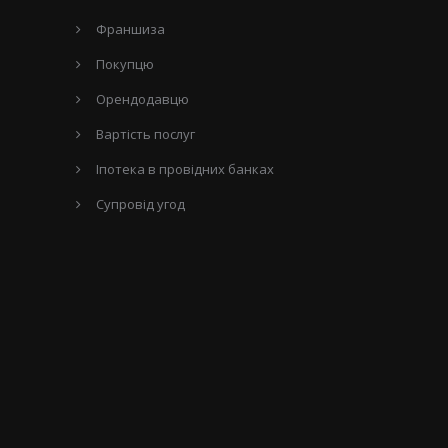
Франшиза
Покупцю
Орендодавцю
Вартість послуг
Іпотека в провідних банках
Супровід угод