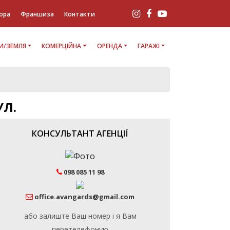
ора
Франшиза
Контакти
И/ЗЕМЛЯ
КОМЕРЦІЙНА
ОРЕНДА
ГАРАЖІ
УЛ.
КОНСУЛЬТАНТ АГЕНЦІЇ
098 085 11 98
office.avangards@gmail.com
або залиште Ваш номер і я Вам
перетелефоную