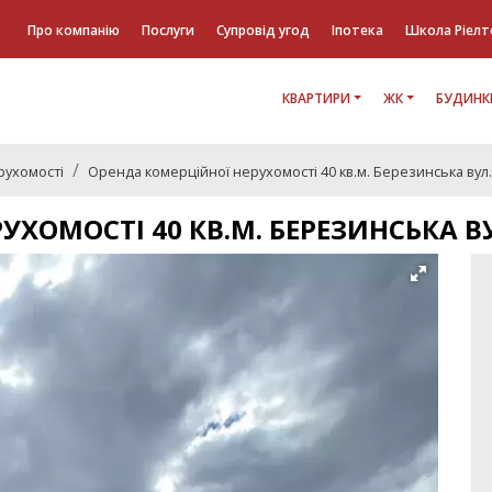
Про компанію
Послуги
Супровід угод
Іпотека
Школа Ріелт
КВАРТИРИ
ЖК
БУДИНК
рухомості
Оренда комерційної нерухомості 40 кв.м. Березинська вул.
УХОМОСТІ 40 КВ.М. БЕРЕЗИНСЬКА В