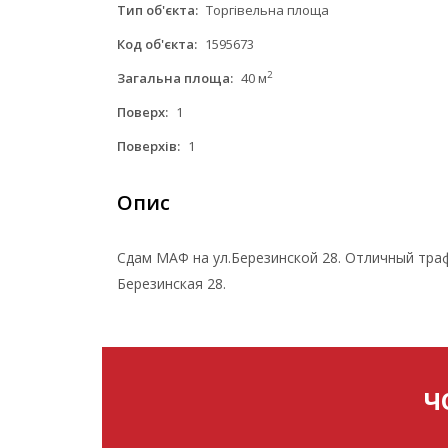
Тип об'єкта:
Торгівельна площа
Код об'єкта:
1595673
2
Загальна площа:
40 м
Поверх:
1
Поверхів:
1
Опис
Сдам МАФ на ул.Березинской 28. Отличный траф
Березинская 28.
Ч