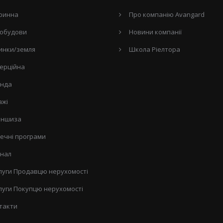
ринна
Про компанію Avangard
обудови
Новини компанії
инки/земля
Школа Ріелтора
ерційна
нда
ажі
ншиза
течні програми
нал
луги Продавцю нерухомості
луги Покупцю нерухомості
такти