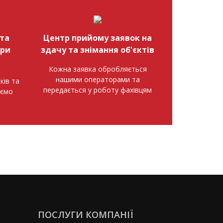
та
Центр прийому заявок на
при
здачу та знімання об'єктів
Кожна заявка обробляється
нашими операторами та
ків та
передається у роботу фахівцям
аємо
ПОСЛУГИ КОМПАНІЇ