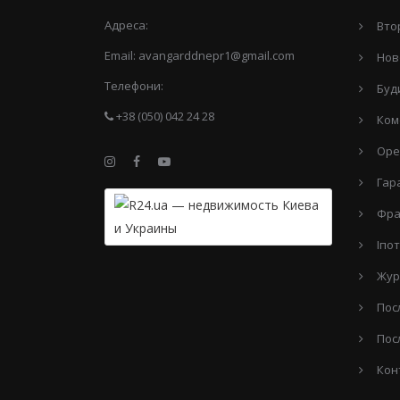
Адреса:
Вто
Email:
avangarddnepr1@gmail.com
Нов
Телефони:
Буд
+38 (050) 042 24 28
Ком
Оре
Гар
Фра
Іпо
Жур
Пос
Пос
Кон