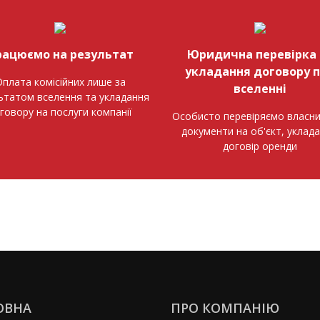
рацюємо на результат
Юридична перевірка 
укладання договору 
плата комісійних лише за
вселенні
ьтатом вселення та укладання
говору на послуги компанії
Особисто перевіряємо власни
документи на об'єкт, уклад
договір оренди
ОВНА
ПРО КОМПАНІЮ