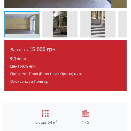
15 000 грн
Вартість
Дніпро
Центральний
Проспект Поля (Верх і Низ Кірова) мкр.
Олександра Поля пр.
2
Площа: 54 м
1 / 5