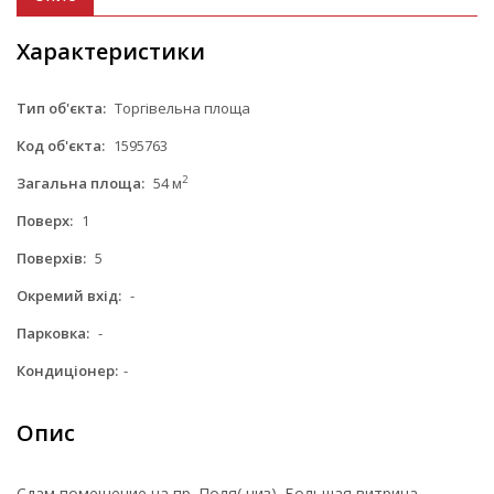
Характеристики
Тип об'єкта:
Торгівельна площа
Код об'єкта:
1595763
2
Загальна площа:
54 м
Поверх:
1
Поверхів:
5
Окремий вхід:
-
Парковка:
-
Кондиціонер:
-
Опис
Сдам помещение на пр. Поля( низ). Большая витрина.