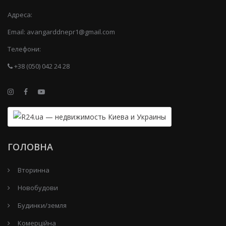
Адреса:
Email:
avangarddnepr1@gmail.com
Телефони:
+38 (050) 042 24 28
ГОЛОВНА
Вторинна
Новобудови
Будинки/земля
Комерційна