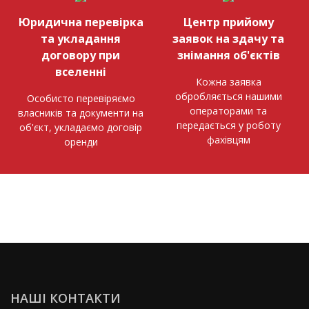
Юридична перевірка
Центр прийому
та укладання
заявок на здачу та
договору при
знімання об'єктів
вселенні
Кожна заявка
обробляється нашими
Особисто перевіряємо
операторами та
власників та документи на
передається у роботу
об'єкт, укладаємо договір
фахівцям
оренди
НАШІ КОНТАКТИ