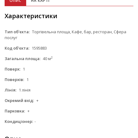
ОПИС
НА КАРТІ
Характеристики
Тип об'єкта:
Торгівельна площа, Кафе, бар, ресторан, Сфера
послуг
Код об'єкта:
1595883
2
Загальна площа:
40 м
Поверх:
1
Поверхів:
1
Лінія:
1 лінія
Окремий вхід:
+
Парковка:
+
Кондиціонер:
-