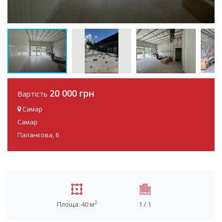
20 000 грн
Вартість
Самар
Самар
Паланкова, 6
2
Площа: 40 м
1 / 1