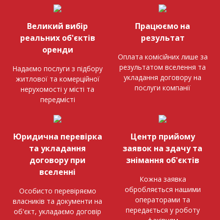
Великий вибір
Працюємо на
реальних об'єктів
результат
оренди
Оплата комісійних лише за
результатом вселення та
Надаємо послуги з підбору
укладання договору на
житлової та комерційної
послуги компанії
нерухомості у місті та
передмісті
Юридична перевірка
Центр прийому
та укладання
заявок на здачу та
договору при
знімання об'єктів
вселенні
Кожна заявка
обробляється нашими
Особисто перевіряємо
операторами та
власників та документи на
передається у роботу
об'єкт, укладаємо договір