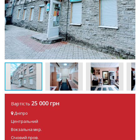
25 000 грн
Вартість
Дніпро
Центральний
Вокзальна мкр.
Січовий пров.