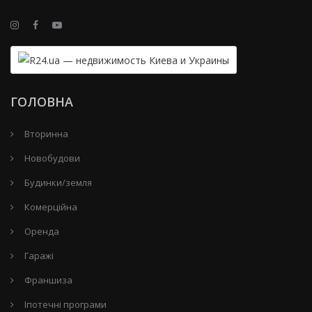
ГОЛОВНА
Вторинна
Новобудови
Будинки/земля
Комерційна
Оренда
Гаражі
Франшиза
Іпотечні програми