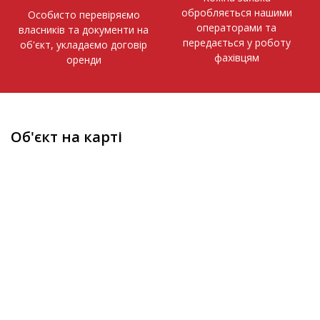
обробляється нашими
Особисто перевіряємо
операторами та
власників та документи на
передається у роботу
об'єкт, укладаємо договір
фахівцям
оренди
Об'єкт на карті