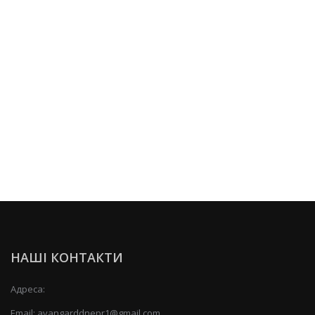
НАШІ КОНТАКТИ
Адреса:
Email:
avangarddnepr1@gmail.com