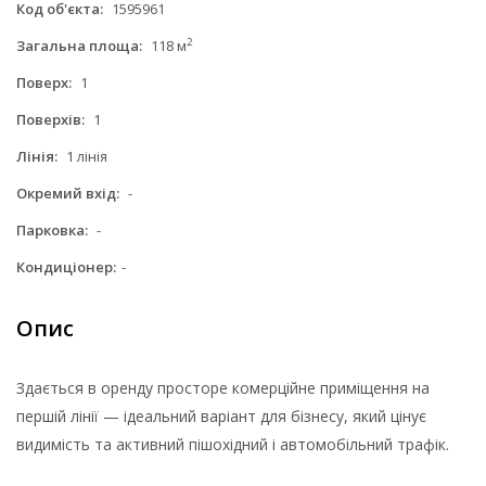
Код об'єкта:
1595961
2
Загальна площа:
118 м
Поверх:
1
Поверхів:
1
Лінія:
1 лінія
Окремий вхід:
-
Парковка:
-
Кондиціонер:
-
Опис
Здається в оренду просторе комерційне приміщення на
першій лінії — ідеальний варіант для бізнесу, який цінує
видимість та активний пішохідний і автомобільний трафік.