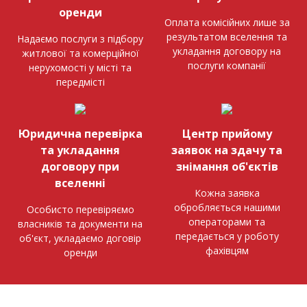
оренди
Оплата комісійних лише за
результатом вселення та
Надаємо послуги з підбору
укладання договору на
житлової та комерційної
послуги компанії
нерухомості у місті та
передмісті
Юридична перевірка
Центр прийому
та укладання
заявок на здачу та
договору при
знімання об'єктів
вселенні
Кожна заявка
обробляється нашими
Особисто перевіряємо
операторами та
власників та документи на
передається у роботу
об'єкт, укладаємо договір
фахівцям
оренди