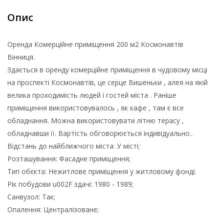
Опис
Оренда Комерційне приміщення 200 м2 Космонавтів
Вінниця.
Здається в оренду комерційне приміщення в чудовому місці
на проспекті Космонавтів, це серце Вишеньки , алея на якій
велика проходимість людей і гостей міста . Раніше
приміщення використовувалось , як кафе , там є все
обладнання. Можна використовувати літню терасу ,
обладнавши її. Вартість обговорюється індивідуально..
Відстань до найближчого міста: У місті;
Розташування: Фасадне приміщення;
Тип обєкта: Нежитлове приміщення у житловому фонді;
Рік побудови u002F здачі: 1980 - 1989;
Cанвузол: Так;
Опалення: Централізоване;