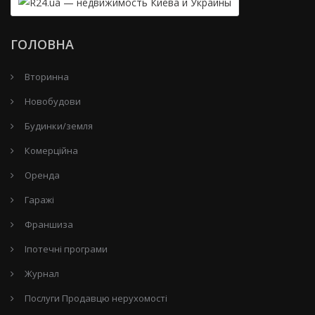
ГОЛОВНА
Вторинна
Новобудови
Будинки/земля
Комерційна
Оренда
Гаражі
Франшиза
Іпотечні програми
Журнал
Послуги Продавцю нерухомості