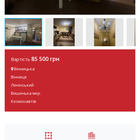
85 500 грн
Вартість
Вінницька
Вінниця
Ленінський
Вишенька мкр.
Космонавтів