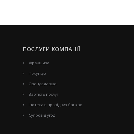
ПОСЛУГИ КОМПАНІЇ
Франшиза
Покупцю
Орендодавцю
Вартість послуг
Іпотека в провідних банках
Супровід угод