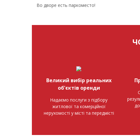
Во дворе есть паркоместо!
Ч
Великий вибір реальних
П
об'єктів оренди
О
резул
Надаємо послуги з підбору
до
житлової та комерційної
нерухомості у місті та передмісті