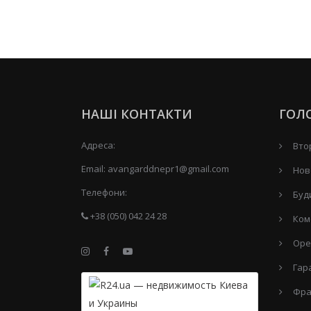
НАШІ КОНТАКТИ
ГОЛ
Адреса:
Вто
Email:
avangarddnepr1@gmail.com
Нов
Телефони:
Буд
+38 (050) 042 24 28
Ком
Оре
Гар
Фра