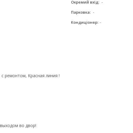
Окремий вхід:
-
Парковка:
-
Кондиціонер:
-
с ремонтом, Красная линия !
 выходом во двор!