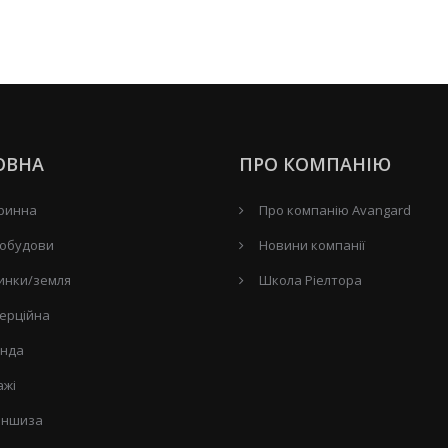
ОВНА
ПРО КОМПАНІЮ
ринна
Про компанію Avangard
обудови
Новини компанії
инки/земля
Школа Ріелтора
ерційна
нда
ажі
ншиза