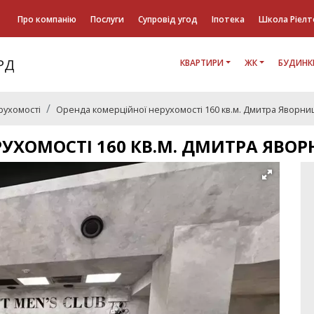
Про компанію
Послуги
Супровід угод
Іпотека
Школа Ріелт
КВАРТИРИ
ЖК
БУДИНК
рухомості
Оренда комерційної нерухомості 160 кв.м. Дмитра Яворни
УХОМОСТІ 160 КВ.М. ДМИТРА ЯВОР