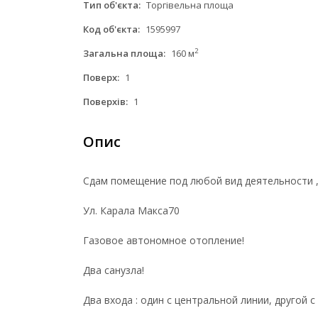
Тип об'єкта:
Торгівельна площа
Код об'єкта:
1595997
2
Загальна площа:
160 м
Поверх:
1
Поверхів:
1
Опис
Сдам помещение под любой вид деятельности , 
Ул. Карала Макса70
Газовое автономное отопление!
Два санузла!
Два входа : один с центральной линии, другой с