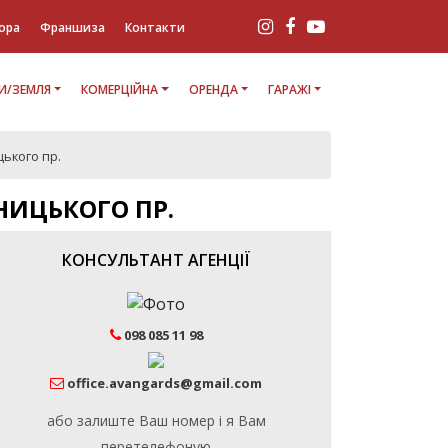
ора
Франшиза
Контакти
И/ЗЕМЛЯ
КОМЕРЦІЙНА
ОРЕНДА
ГАРАЖІ
цького пр.
НИЦЬКОГО ПР.
КОНСУЛЬТАНТ АГЕНЦІЇ
098 085 11 98
office.avangards@gmail.com
або залиште Ваш номер і я Вам
перетелефоную