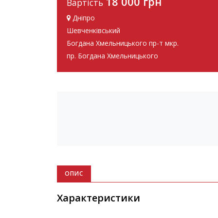
18 000 грн
Вартість
Дніпро
Шевченківський
Богдана Хмельницького пр-т мкр.
пр. Богдана Хмельницького
ОПИС
Характеристики