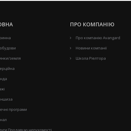
ОВНА
ПРО КОМПАНІЮ
ринна
Про компанію Avangard
обудови
Новини компанії
инки/земля
Школа Ріелтора
ерційна
нда
ажі
ншиза
течні програми
нал
луги Продавцю нерухомості