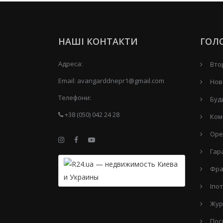
НАШІ КОНТАКТИ
ГОЛ
Адреса:
Вто
Email:
avangarddnepr1@gmail.com
Нов
Телефони:
Буд
+38 (050) 042 24 28
Ком
Оре
Гар
Фра
Іпо
Жур
Пос