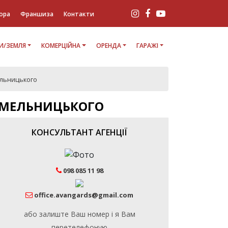
ора
Франшиза
Контакти
И/ЗЕМЛЯ
КОМЕРЦІЙНА
ОРЕНДА
ГАРАЖІ
ельницького
 ХМЕЛЬНИЦЬКОГО
КОНСУЛЬТАНТ АГЕНЦІЇ
098 085 11 98
office.avangards@gmail.com
або залиште Ваш номер і я Вам
перетелефоную