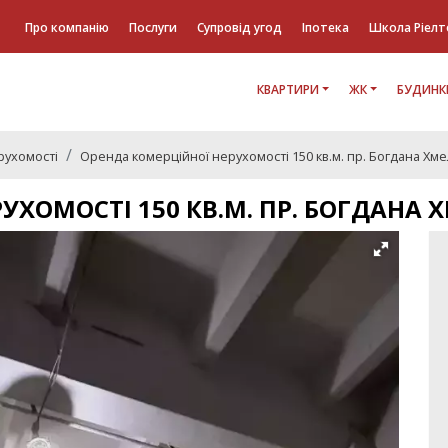
Про компанію
Послуги
Супровід угод
Іпотека
Школа Ріелт
КВАРТИРИ
ЖК
БУДИНК
рухомості
Оренда комерційної нерухомості 150 кв.м. пр. Богдана Хм
УХОМОСТІ 150 КВ.М. ПР. БОГДАНА