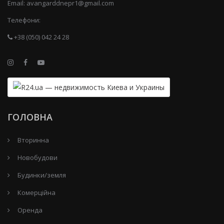
Email:
avangarddnepr1@gmail.com
Телефони:
+38 (050) 042 24 28
ГОЛОВНА
Вторинна
Новобудови
Будинки/земля
Комерційна
Оренда