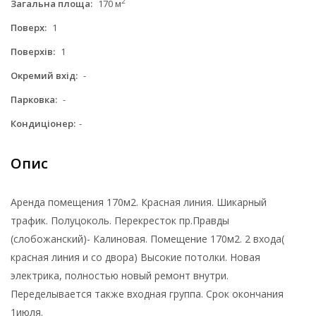
2
Загальна площа:
170 м
Поверх:
1
Поверхів:
1
Окремий вхід:
-
Парковка:
-
Кондиціонер:
-
Опис
Аренда помещения 170м2. Красная линия. Шикарный
трафик. Полуцоколь. Перекресток пр.Правды
(слобожанский)- Калиновая. Помещение 170м2. 2 входа(
красная линия и со двора) Высокие потолки. Новая
электрика, полностью новый ремонт внутри.
Переделывается также входная группа. Срок окончания
1июля.