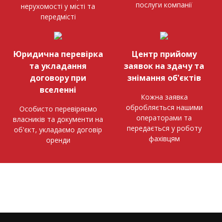
послуги компанії
нерухомості у місті та
передмісті
Юридична перевірка
Центр прийому
та укладання
заявок на здачу та
договору при
знімання об'єктів
вселенні
Кожна заявка
обробляється нашими
Особисто перевіряємо
операторами та
власників та документи на
передається у роботу
об'єкт, укладаємо договір
фахівцям
оренди