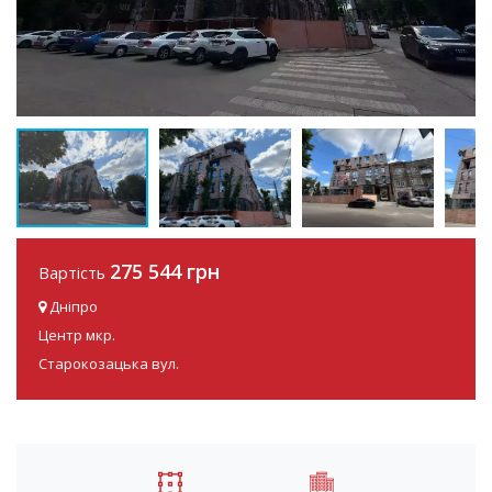
275 544 грн
Вартість
Дніпро
Центр мкр.
Старокозацька вул.