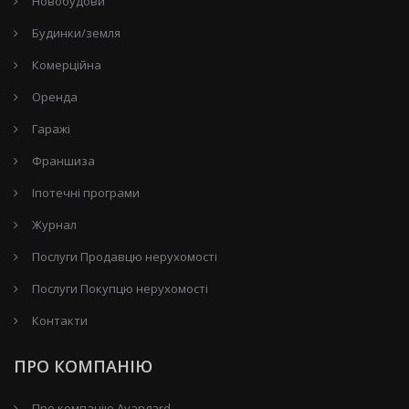
Новобудови
Будинки/земля
Комерційна
Оренда
Гаражі
Франшиза
Іпотечні програми
Журнал
Послуги Продавцю нерухомості
Послуги Покупцю нерухомості
Контакти
ПРО КОМПАНІЮ
Про компанію Avangard