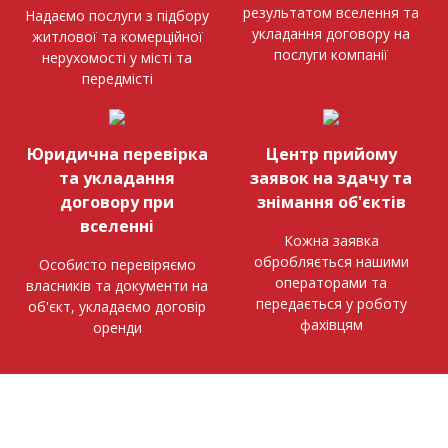
результатом вселення та
Надаємо послуги з підбору
укладання договору на
житлової та комерційної
послуги компанії
нерухомості у місті та
передмісті
Юридична перевірка
Центр прийому
та укладання
заявок на здачу та
договору при
знімання об'єктів
вселенні
Кожна заявка
обробляється нашими
Особисто перевіряємо
операторами та
власників та документи на
передається у роботу
об'єкт, укладаємо договір
фахівцям
оренди