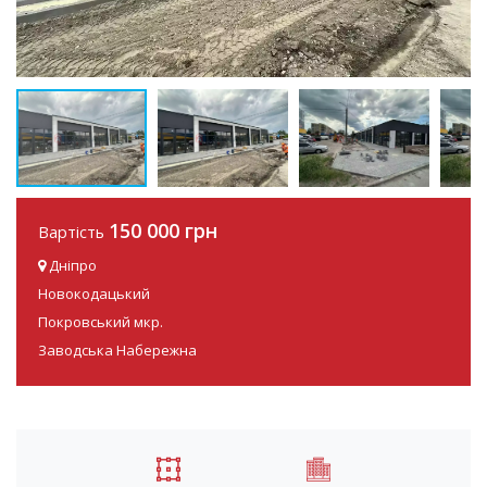
150 000 грн
Вартість
Дніпро
Новокодацький
Покровський мкр.
Заводська Набережна