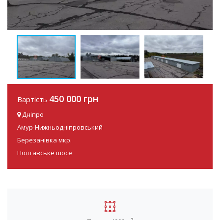
450 000 грн
Вартість
Дніпро
Амур-Нижньодніпровський
Березанівка мкр.
Полтавське шосе
2