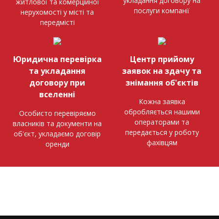
укладання договору на
житлової та комерційної
послуги компанії
нерухомості у місті та
передмісті
Юридична перевірка
Центр прийому
та укладання
заявок на здачу та
договору при
знімання об'єктів
вселенні
Кожна заявка
обробляється нашими
Особисто перевіряємо
операторами та
власників та документи на
передається у роботу
об'єкт, укладаємо договір
фахівцям
оренди