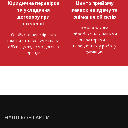
Юридична перевірка
Центр прийому
та укладання
заявок на здачу та
договору при
знімання об'єктів
вселенні
Кожна заявка
обробляється нашими
Особисто перевіряємо
операторами та
власників та документи на
передається у роботу
об'єкт, укладаємо договір
фахівцям
оренди
НАШІ КОНТАКТИ