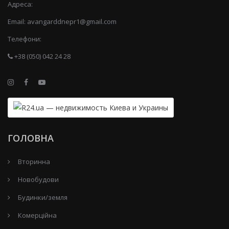
Адреса:
Email:
avangarddnepr1@gmail.com
Телефони:
+38 (050) 042 24 28
ГОЛОВНА
Вторинна
Новобудови
Будинки/земля
Комерційна