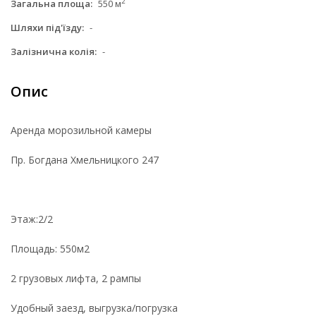
2
Загальна площа:
550 м
Шляхи під'їзду:
-
Залізнична колія:
-
Опис
Аренда морозильной камеры
Пр. Богдана Хмельницкого 247
Этаж:2/2
Площадь: 550м2
2 грузовых лифта, 2 рампы
Удобный заезд, выгрузка/погрузка