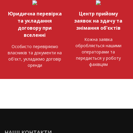
Юридична перевірка
Центр прийому
та укладання
заявок на здачу та
договору при
знімання об'єктів
вселенні
Кожна заявка
обробляється нашими
Особисто перевіряємо
операторами та
власників та документи на
передається у роботу
об'єкт, укладаємо договір
фахівцям
оренди
НАШІ КОНТАКТИ