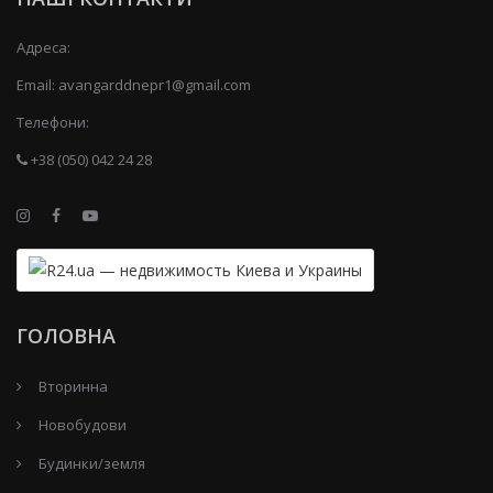
Адреса:
Email:
avangarddnepr1@gmail.com
Телефони:
+38 (050) 042 24 28
ГОЛОВНА
Вторинна
Новобудови
Будинки/земля