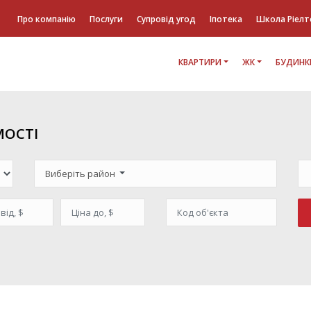
Про компанію
Послуги
Супровід угод
Іпотека
Школа Ріелт
КВАРТИРИ
ЖК
БУДИНК
МОСТІ
Виберіть район