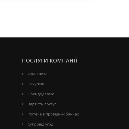
ПОСЛУГИ КОМПАНІЇ
Франшиза
Покупцю
Орендодавцю
Вартість послуг
Іпотека в провідних банках
Супровід угод