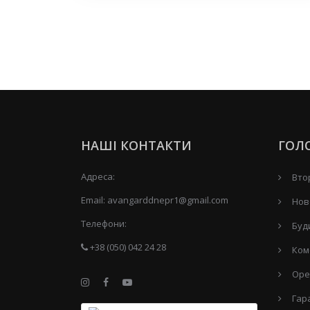
НАШІ КОНТАКТИ
ГОЛ
Адреса:
Вто
Email:
avangarddnepr1@gmail.com
Нов
Телефони:
Буд
+38 (050) 042 24 28
Ком
Оре
Гар