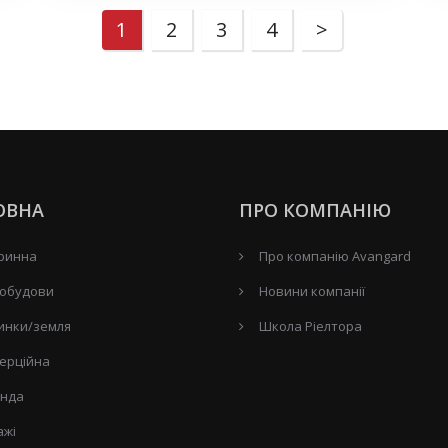
1
2
3
4
>
ОВНА
ПРО КОМПАНІЮ
ринна
Про компанію Avangard
обудови
Новини компанії
инки/земля
Школа Ріелтора
ерційна
нда
ажі